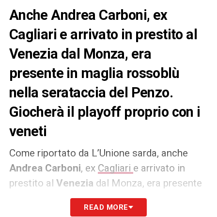
Anche Andrea Carboni, ex
Cagliari e arrivato in prestito al
Venezia dal Monza, era
presente in maglia rossoblù
nella serataccia del Penzo.
Giocherà il playoff proprio con i
veneti
Come riportato da L’Unione sarda, anche
Andrea Carboni
, ex
Cagliari
e arrivato in
prestito al
Venezia
dal Monza, era presente
in maglia rossoblù nella serataccia del
READ MORE
Penzo, quando gli isolani sono retrocessi in