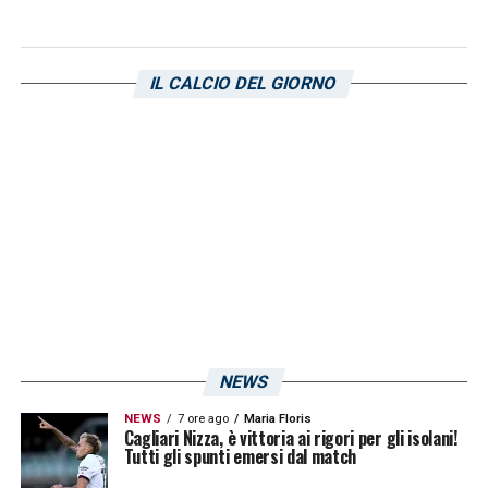
Serie B. Il difensore giocherà il playoff
proprio con i veneti, e per ironia della sorte,
IL CALCIO DEL GIORNO
contro il club sardo.
LA PLAYLIST DELLE NOSTRE TOP NEWS
NEWS
NEWS
7 ore ago
Maria Floris
Cagliari Nizza, è vittoria ai rigori per gli isolani!
Tutti gli spunti emersi dal match