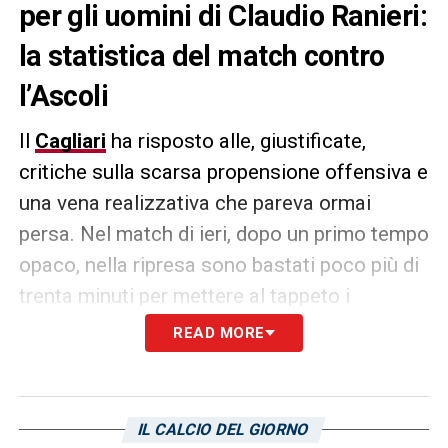
per gli uomini di Claudio Ranieri:
la statistica del match contro
l’Ascoli
Il
Cagliari
ha risposto alle, giustificate,
critiche sulla scarsa propensione offensiva e
una vena realizzativa che pareva ormai
persa. Nel match di ieri, dopo un primo tempo
opaco, nella ripresa sono bastati poco più di
trenta minuti per mettere al tappeto i
bianconeri mettendo a referto ben quattro
READ MORE
gol. Ma non solo, i rossoblù hanno tentato la
conclusione a rete per ben 19 volte
centrando lo specchio della porta 8 volte, la
IL CALCIO DEL GIORNO