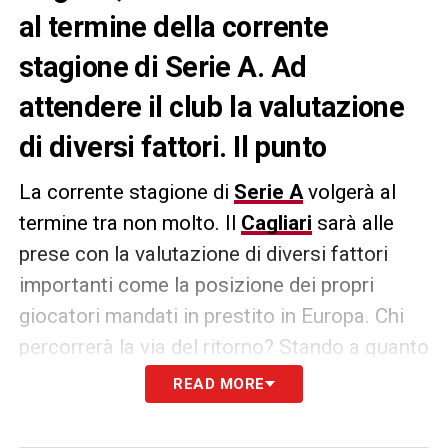
al termine della corrente
stagione di Serie A. Ad
attendere il club la valutazione
di diversi fattori. Il punto
La corrente stagione di
Serie A
volgerà al
termine tra non molto. Il
Cagliari
sarà alle
prese con la valutazione di diversi fattori
importanti come la posizione dei propri
giocatori mandati in prestito in Europa. Chi
percorrerà la via del ritorno? Stando a quanto
riportato dall’edizione odierna de
L’Unione
READ MORE
Sarda
, vi sono
Scuffet
,
Rog
,
Radunovic
,
Palomba
,
Cavuoti
e
Catena
, i quali sono in