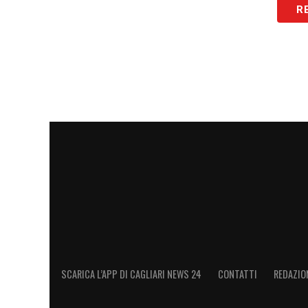
R
L’obiettivo primario del Cagliari è chiaro:
promettenti, garantendo loro le condizioni
potenziale e, in futuro, diventare risorse
settimane saranno decisive per delineare i
LA PLAYLIST DELLE NOSTRE TOP NEW
SCARICA L’APP DI CAGLIARI NEWS 24
CONTATTI
REDAZIO