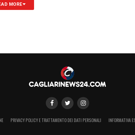
EAD MORE
 continuare a far crescere questi giovani
 ideali per sviluppare appieno il proprio
 importanti per la prima squadra. Le prossime
l loro futuro.
S
NE
PRIVACY POLICY E TRATTAMENTO DEI DATI PERSONALI
INFORMATIVA E