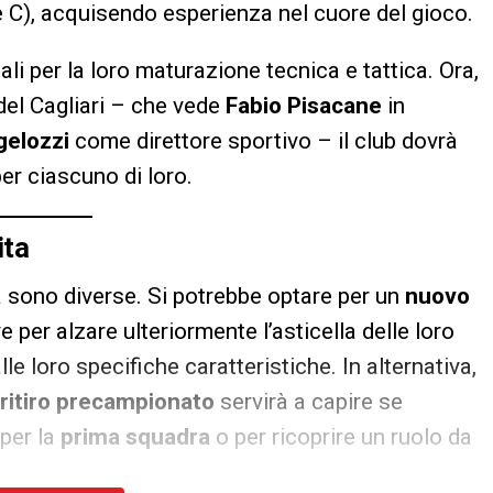
 C), acquisendo esperienza nel cuore del gioco.
 per la loro maturazione tecnica e tattica. Ora,
del Cagliari – che vede
Fabio Pisacane
in
gelozzi
come direttore sportivo – il club dovrà
er ciascuno di loro.
ita
 sono diverse. Si potrebbe optare per un
nuovo
e per alzare ulteriormente l’asticella delle loro
lle loro specifiche caratteristiche. In alternativa,
 ritiro precampionato
servirà a capire se
per la
prima squadra
o per ricoprire un ruolo da