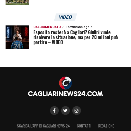
17. FARIAS DA SILVA DIEGO
18. BARELLA NICOLO’
VIDEO
CALCIOMERCATO
1 settimana ago
Esposito resterà a Cagliari? Giulini vuole
19. PISACANE FABIO
risolvere la situazione, ma per 20 milioni può
partire – VIDEO
20. PADOIN SIMONE
21. IONITA ARTUR
22. BORRIELLO MARCO
23. CEPPITELLI LUCA
24. CAPUANO MARCO
25. SAU MARCO
SCARICA L’APP DI CAGLIARI NEWS 24
CONTATTI
REDAZIONE