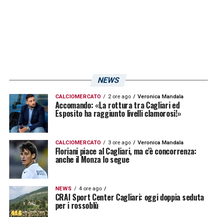
4. DESSENA DANIELE
8. DI GENNARO DAVIDE
9. MELCHIORRI FEDERICO
NEWS
10. GERALDINO DOS SANTOS G. JOAO
PEDRO “JOAO PEDRO”
CALCIOMERCATO
2 ore ago
Veronica Mandala
Accomando: «La rottura tra Cagliari ed
Esposito ha raggiunto livelli clamorosi!»
12. CARBONI WERTHER
CALCIOMERCATO
3 ore ago
Veronica Mandala
13. COLOMBO ROBERTO
Floriani piace al Cagliari, ma c’è concorrenza:
anche il Monza lo segue
15. KRAJNC LUKA
NEWS
4 ore ago
16. MUNARI GIANNI
CRAI Sport Center Cagliari: oggi doppia seduta
per i rossoblù