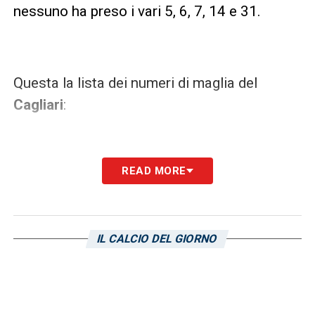
nessuno ha preso i vari 5, 6, 7, 14 e 31.
Questa la lista dei numeri di maglia del
Cagliari
:
READ MORE
1. DE ANDRADE PINHEIRO RAFAEL
“RAFAEL”
2. REGUFE ALVES BRUNO EDUARDO
IL CALCIO DEL GIORNO
“BRUNO ALVES”
3. ISLA MAURICIO ANIBAL