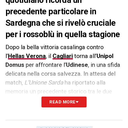
precedente particolare in
Sardegna che si rivelò cruciale
per i rossoblù in quella stagione
Dopo la bella vittoria casalinga contro
l’
Hellas Verona
, il
Cagliari
torna all’
Unipol
Domus
per affrontare l’
Udinese
, in una sfida
delicata nella corsa salvezza. In attesa del
match,
L’Unione Sarda
ha riportato alla
memoria un precedente storico tra le due
squadre, risalente al 21 gennaio 1996. Allora,
READ MORE
la squadra guidata da
Giovanni Trapattoni
superò per 4-1 i friulani allo stadio Sant’Elia,
nella prima giornata del girone di ritorno. I