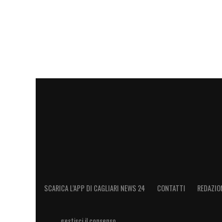
SCARICA L’APP DI CAGLIARI NEWS 24
CONTATTI
REDAZIO
gestisci il consenso