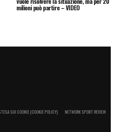
vuole risolvere la situazione, ma per 20
milioni può partire – VIDEO
STESA SUI COOKIE (COOKIE POLICY)
NETWORK SPORT REVIEW