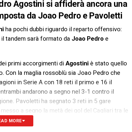
ndro Agostini si affiderà ancora una
omposta da Joao Pedro e Pavoletti
ni
ha pochi dubbi riguardo il reparto offensivo:
, il tandem sarà formato da
Joao Pedro
e
dei primi accorgimenti di
Agostini
è stato quello
ggio. Con la maglia rossoblù sia Joao Pedro che
gioni in Serie A con 18 reti il primo e 16 il
ntrambi andarono a segno nel 3-1 contro il
ione. Pavoletti ha segnato 3 reti in 5 gare
messo a segno la metà dei gol del Cagliari tra le
EAD MORE