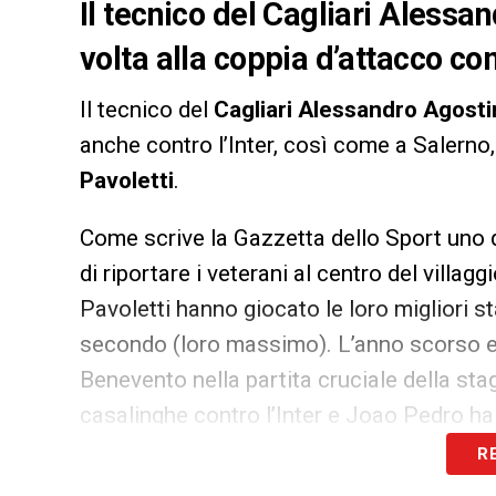
Il tecnico del Cagliari Alessa
volta alla coppia d’attacco c
Il tecnico del
Cagliari Alessandro Agosti
anche contro l’Inter, così come a Salerno
Pavoletti
.
Come scrive la Gazzetta dello Sport uno 
di riportare i veterani al centro del villa
Pavoletti hanno giocato le loro migliori sta
secondo (loro massimo). L’anno scorso e
Benevento nella partita cruciale della stag
casalinghe contro l’Inter e Joao Pedro ha 
mura amiche.
R