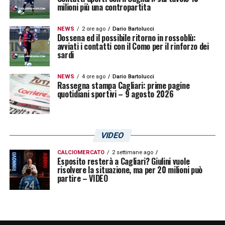
Lisandru
«
Pantaloni (ex allenatore
milioni più una contropartita
all’Ajaccio) mi diceva sempre che se avessi
NEWS
2 ore ago
Dario Bartolucci
voluto crescere avrei dovuto imparare a
Dossena ed il possibile ritorno in rossoblù:
avviati i contatti con il Como per il rinforzo dei
difendere. Ora a Cagliari ho capito quanto
sardi
avesse ragione. Ho imparato molto in
NEWS
4 ore ago
Dario Bartolucci
questa prima stagione, soprattutto a essere
Rassegna stampa Cagliari: prime pagine
quotidiani sportivi – 9 agosto 2026
il primo difensore della squadra. Il gioco
senza palla è anch’esso molto importante.
Ovviamente questo ha ripercussioni sulle
VIDEO
mie prestazioni in chiave offensiva».
CALCIOMERCATO
2 settimane ago
Esposito resterà a Cagliari? Giulini vuole
risolvere la situazione, ma per 20 milioni può
VITA PRIVATA –
Matteo
: «
Viviamo nello
partire – VIDEO
stesso appartamento e ci dividiamo i
compiti in casa. È dura perché con la
pandemia si può uscire poco. Abbiamo