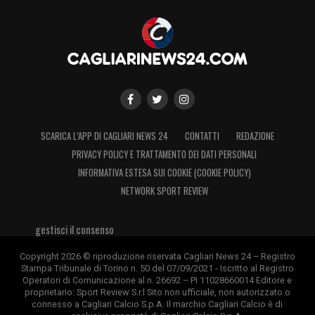
avuto davvero poche occasioni per
esplorare la città e la Regione
“.
Lisandru
: “
L’Ajaccio resterà per sempre
dentro di noi, controlliamo sempre i risultati
della squadra che ha avuto un’ottima
stagione considerata anche la situazione
SCARICA L’APP DI CAGLIARI NEWS 24
CONTATTI
REDAZIONE
generale».
PRIVACY POLICY E TRATTAMENTO DEI DATI PERSONALI
INFORMATIVA ESTESA SUI COOKIE (COOKIE POLICY)
NETWORK SPORT REVIEW
LA PLAYLIST DELLE NOSTRE TOP NEWS
gestisci il consenso
Copyright 2026 © riproduzione riservata Cagliari News 24 – Registro
Stampa Tribunale di Torino n. 50 del 07/09/2021 - Iscritto al Registro
Operatori di Comunicazione al n. 26692 – PI 11028660014 Editore e
proprietario: Sport Review S.r.l Sito non ufficiale, non autorizzato o
connesso a Cagliari Calcio S.p.A. Il marchio Cagliari Calcio è di