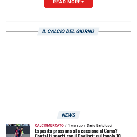
READ MORE
CALCIO ITALIANO –
Matteo
: «
L’aspetto
tattico è l’essenza del calcio italiano. Su
quello fisico siamo abbastanza autonomi,
IL CALCIO DEL GIORNO
arriviamo un’ora prima dell’allenamento e
scegliamo cosa fare con i suggerimenti di
allenatori e fisioterapisti. Anche se ci
troviamo molto bene, siamo comunque
lontani da quell’ambiente familiare
dell’Ajaccio, ma ne eravamo consapevoli
quando siamo arrivati qui. E lo accettiamo.
C’è voluto del tempo per adattarci, anche per
quel che riguarda la lingua che capiamo, ma
NEWS
con la quale abbiamo ancora delle difficoltà
CALCIOMERCATO
1 ora ago
Dario Bartolucci
pratiche».
Esposito prossimo alla cessione al Como?
Contatti aperti con il Cagliari: sul tavolo 10