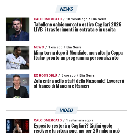
NEWS
CALCIOMERCATO
18 minuti ago
Elia Serra
Tabellone calciomercato estivo Cagliari 2026
LIVE: i trasferimenti in entrata e in uscita
NEWS
1 ora ago
Elia Serra
Mina torna dopo il Mondiale, ma salta la Coppa
Italia: pronto un programma personalizzato
EX ROSSOBLÙ
3 ore ago
Elia Serra
Zola entra nello staff della Nazionale! Lavorerà
al fianco di Mancini e Ranieri
VIDEO
CALCIOMERCATO
1 settimana ago
Esposito resterà a Cagliari? Giulini vuole
risolvere la situazione, ma per 20 milioni può