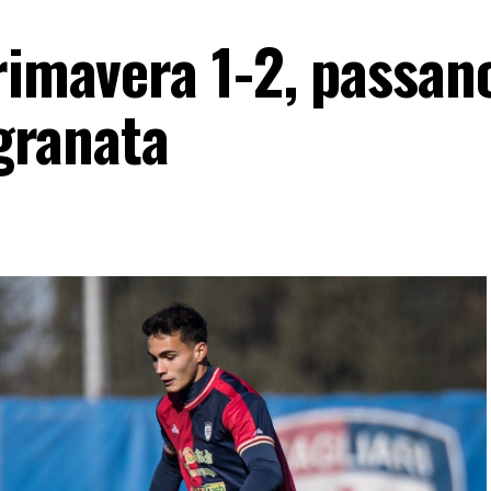
rimavera 1-2, passano
 granata