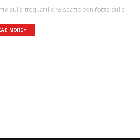
te sulla trequarti che sbatte con forza sulla
EAD MORE
ro
e e la riapre nel finale
 con grande insistenza il raddoppio, rossoblù al
e il discorso qualificazione
cesa sulla fascia destra Weidmann anticipa
one dalla distanza, la disinnesca il portiere