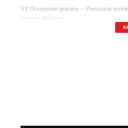
91′ Occasione granata – Punizione invitan
barriera dei sardi
R
6 minuti di recupero concessi dall’arbit
89′ GOAL CAGLIARI- Carboni segna su rigor
85′ Granata in gestione dopo aver cercato
contraio alla ricerca di un goal per riaprir
78′
GOAL TORINO
– Dopo una grande dis
l’uscita di Iliev con un forte rasoterra
78′ Occasione granata – Ennesima conclusi
rossoblù