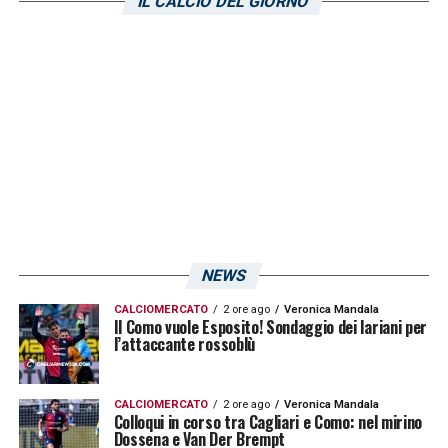
IL CALCIO DEL GIORNO
Tommaso Augello
: 5
Gianluca Gaetano
: 3
Sebastiano Luperto
: 3
Mattia Felici
: 3
Razvan Marin
: 2.
LA PLAYLIST DELLE NOSTRE TOP NEWS
NEWS
CALCIOMERCATO
2 ore ago
Veronica Mandala
Il Como vuole Esposito! Sondaggio dei lariani per
l’attaccante rossoblù
CALCIOMERCATO
2 ore ago
Veronica Mandala
Colloqui in corso tra Cagliari e Como: nel mirino
Dossena e Van Der Brempt