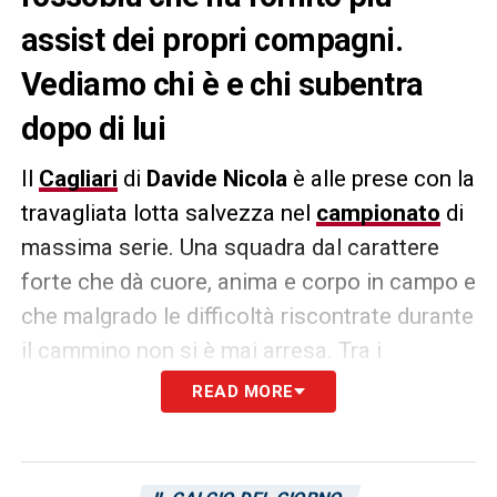
assist dei propri compagni.
Vediamo chi è e chi subentra
dopo di lui
Il
Cagliari
di
Davide Nicola
è alle prese con la
travagliata lotta salvezza nel
campionato
di
massima serie. Una squadra dal carattere
forte che dà cuore, anima e corpo in campo e
che malgrado le difficoltà riscontrate durante
il cammino non si è mai arresa. Tra i
componenti della rosa rossoblù vi è un
READ MORE
giocatore che ha registrato più assist dei
propri compagni. Vi sveliamo chi è e chi gli
subentra in seguito: