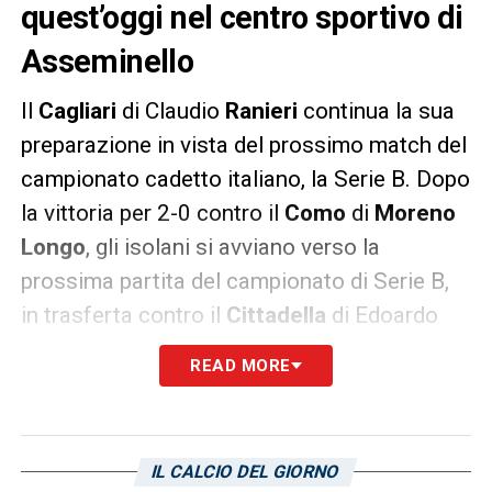
quest’oggi nel centro sportivo di
Asseminello
Il
Cagliari
di Claudio
Ranieri
continua la sua
preparazione in vista del prossimo match del
campionato cadetto italiano, la Serie B. Dopo
la vittoria per 2-0 contro il
Como
di
Moreno
Longo
, gli isolani si avviano verso la
prossima partita del campionato di Serie B,
in trasferta contro il
Cittadella
di Edoardo
Gorini allo stadio Piercesare Tombolato
.
READ MORE
L’incontro sarà valido per la 21esima
giornata. A partire da questo pomeriggio,
mister Ranieri preparerà il match: prevista
IL CALCIO DEL GIORNO
per oggi, infatti, al pomeriggio, la ripresa degli