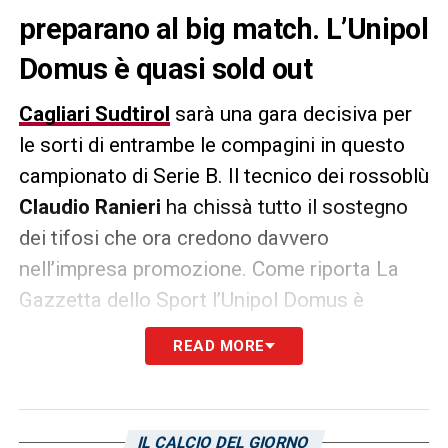
preparano al big match. L’Unipol
Domus è quasi sold out
Cagliari Sudtirol
sarà una gara decisiva per
le sorti di entrambe le compagini in questo
campionato di Serie B. Il tecnico dei rossoblù
Claudio Ranieri
ha chissà tutto il sostegno
dei tifosi che ora credono davvero
nell’impresa promozione. Come riporta La
Gazzetta dello Sport l’Unipol Domus è
vicinissima al sold out con già 15.000
READ MORE
persone presenti tra abbonati e chi ha
acquistato il biglietto. La sfida di sabato si
infiamma già da ora con una piccola
IL CALCIO DEL GIORNO