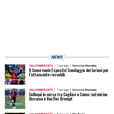
allenatori sono le squadre, complimenti per
quello che sta facendo con i ragazzi»
.
LA PLAYLIST DELLE NOSTRE TOP NEWS
NEWS
CALCIOMERCATO
7 ore ago
Veronica Mandala
Il Como vuole Esposito! Sondaggio dei lariani per
l’attaccante rossoblù
CALCIOMERCATO
7 ore ago
Veronica Mandala
Colloqui in corso tra Cagliari e Como: nel mirino
Dossena e Van Der Brempt