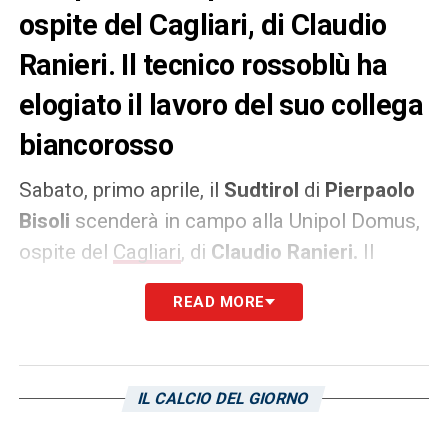
ospite del Cagliari, di Claudio
Ranieri. Il tecnico rossoblù ha
elogiato il lavoro del suo collega
biancorosso
Sabato, primo aprile, il
Sudtirol
di
Pierpaolo
Bisoli
scenderà in campo alla Unipol Domus,
ospite del
Cagliari
, di
Claudio Ranieri.
Il
tecnico rossoblù ha elogiato il lavoro del suo
READ MORE
collega biancorosso in conferenza stampa.
La squadra di bisoli è reduce da undici
risultati utili e si trova momentaneamente al
IL CALCIO DEL GIORNO
terzo posto, sognando la Serie A. Ecco le
parole di Sir Claudio: «
Il giudizio degli