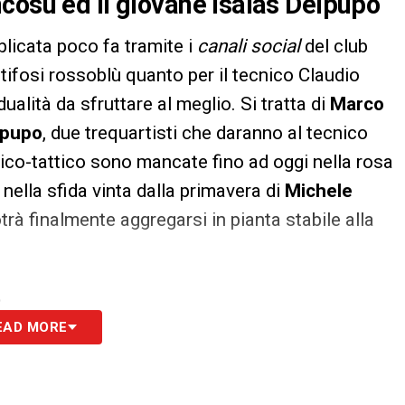
cosu ed il giovane Isaias Delpupo
blicata poco fa tramite i
canali social
del club
 tifosi rossoblù quanto per il tecnico Claudio
dualità da sfruttare al meglio. Si tratta di
Marco
lpupo
, due trequartisti che daranno al tecnico
nico-tattico sono mancate fino ad oggi nella rosa
 nella sfida vinta dalla primavera di
Michele
rà finalmente aggregarsi in pianta stabile alla
S
EAD MORE