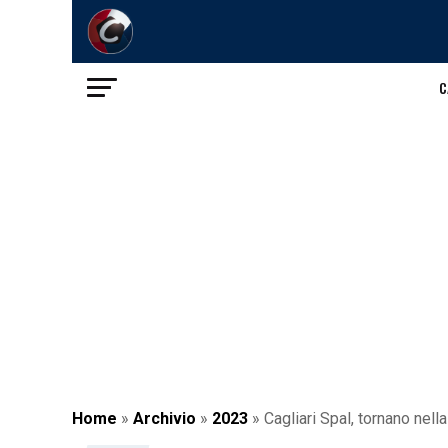
C
Home
»
Archivio
»
2023
»
Cagliari Spal, tornano nel