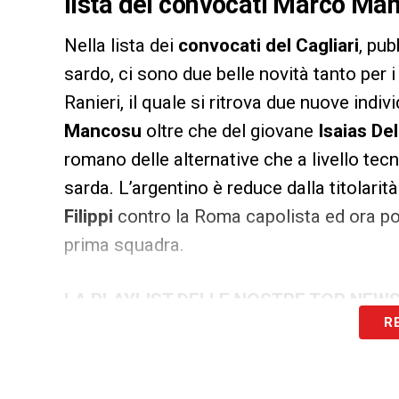
lista dei convocati Marco Man
Nella lista dei
convocati del Cagliari
, pub
sardo, ci sono due belle novità tanto per i
Ranieri, il quale si ritrova due nuove indivi
Mancosu
oltre che del giovane
Isaias De
romano delle alternative che a livello tec
sarda. L’argentino è reduce dalla titolarità
Filippi
contro la Roma capolista ed ora pot
prima squadra.
LA PLAYLIST DELLE NOSTRE TOP NEW
R