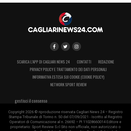
SCARICA L’APP DI CAGLIARI NEWS 24
CONTATTI
REDAZIONE
PRIVACY POLICY E TRATTAMENTO DEI DATI PERSONALI
INFORMATIVA ESTESA SUI COOKIE (COOKIE POLICY)
NETWORK SPORT REVIEW
gestisci il consenso
Copyright 2026 © riproduzione riservata Cagliari News 24 – Registro
Stampa Tribunale di Torino n. 50 del 07/09/2021 - Iscritto al Registro
Operatori di Comunicazione al n. 26692 – PI 11028660014 Editore e
proprietario: Sport Review S.r.l Sito non ufficiale, non autorizzato o