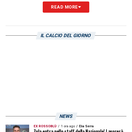
segna da settembre, contro i rossoblù
READ MORE
potrebbe addirittura essere la sua ultima
gara in maglia Spal. La squadra questo
pomeriggio prenderà il volo in direzione
IL CALCIO DEL GIORNO
Cagliari.
LA PLAYLIST DELLE NOSTRE TOP NEWS
NEWS
EX ROSSOBLÙ
1 ora ago
Elia Serra
Zola entra nello staff della Nazionale! Lavorerà