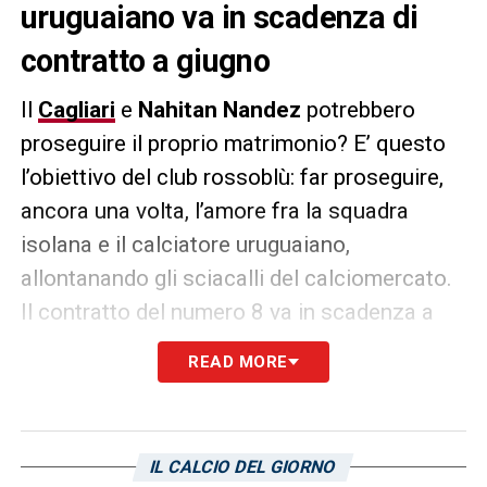
uruguaiano va in scadenza di
contratto a giugno
Il
Cagliari
e
Nahitan Nandez
potrebbero
proseguire il proprio matrimonio? E’ questo
l’obiettivo del club rossoblù: far proseguire,
ancora una volta, l’amore fra la squadra
isolana e il calciatore uruguaiano,
allontanando gli sciacalli del calciomercato.
Il contratto del numero 8 va in scadenza a
giugno 2024. Come riportato da
La Gazzetta
READ MORE
dello Sport
,
a gennaio comincerà la tanto
attesa trattativa.
L’agente del giocatore
spera nell’offerta di una big, ma non c’è nulla
IL CALCIO DEL GIORNO
di concreto al momento.