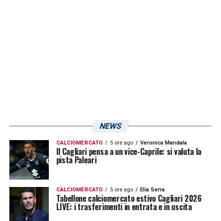
chiamato in causa, con tutta probabilità, a
gara in corso.
LA PLAYLIST DELLE NOSTRE TOP NEWS
NEWS
CALCIOMERCATO
5 ore ago
Veronica Mandala
Il Cagliari pensa a un vice-Caprile: si valuta la
pista Paleari
CALCIOMERCATO
5 ore ago
Elia Serra
Tabellone calciomercato estivo Cagliari 2026
LIVE: i trasferimenti in entrata e in uscita