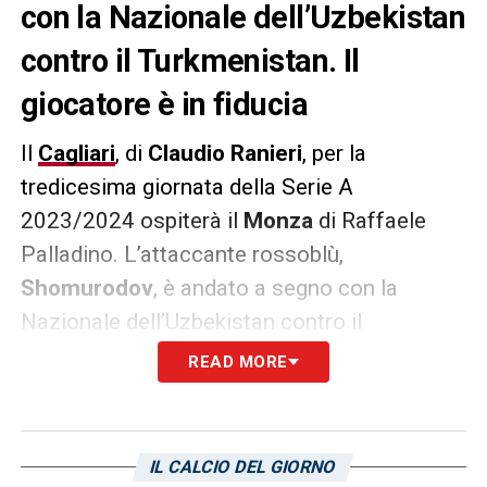
con la Nazionale dell’Uzbekistan
contro il Turkmenistan. Il
giocatore è in fiducia
Il
Cagliari
, di
Claudio Ranieri
, per la
tredicesima giornata della Serie A
2023/2024 ospiterà il
Monza
di
Raffaele
Palladino. L’attaccante rossoblù,
Shomurodov
, è andato a segno con la
Nazionale dell’Uzbekistan contro il
Turkmenistan. Il giocatore è in fiducia e piano
READ MORE
piano sta guadagnando anche a fiducia del
tecnico romano. In vista del match contro i
brianzoli, l’attaccante è pronto ad essere
IL CALCIO DEL GIORNO