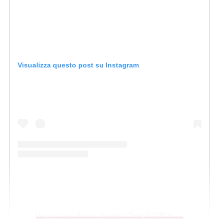
Visualizza questo post su Instagram
U
n post condiviso da Leonardo Semplici Official (@leonardo.semplici)