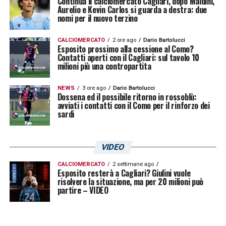
Continua il calciomercato Cagliari, dopo Maldini,
Aurelio e Kevin Carlos si guarda a destra: due
nomi per il nuovo terzino
CALCIOMERCATO
2 ore ago
Dario Bartolucci
Esposito prossimo alla cessione al Como?
Contatti aperti con il Cagliari: sul tavolo 10
milioni più una contropartita
NEWS
3 ore ago
Dario Bartolucci
Dossena ed il possibile ritorno in rossoblù:
avviati i contatti con il Como per il rinforzo dei
sardi
VIDEO
CALCIOMERCATO
2 settimane ago
Esposito resterà a Cagliari? Giulini vuole
risolvere la situazione, ma per 20 milioni può
partire – VIDEO