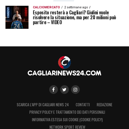
CALCIOMERCATO
2 settimane ago
Esposito resterà a Cagliari? Giulini vuole
risolvere la situazione, ma per 20 milioni può
partire – VIDEO
SCARICA L’APP DI CAGLIARI NEWS 24
CONTATTI
REDAZIONE
PRIVACY POLICY E TRATTAMENTO DEI DATI PERSONALI
INFORMATIVA ESTESA SUI COOKIE (COOKIE POLICY)
NETWORK SPORT REVIEW