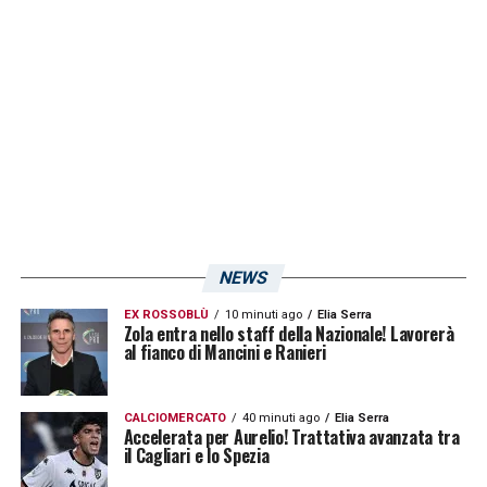
30 aprile e infine il
Palermo
il 13 maggio. In
mezzo ci sono anche
Perugia
e
Cosenza
,
rispettivamente il 5 maggio e il 19 maggio.
LA PLAYLIST DELLE NOSTRE TOP NEWS
NEWS
EX ROSSOBLÙ
10 minuti ago
Elia Serra
Zola entra nello staff della Nazionale! Lavorerà
al fianco di Mancini e Ranieri
CALCIOMERCATO
40 minuti ago
Elia Serra
Accelerata per Aurelio! Trattativa avanzata tra
il Cagliari e lo Spezia