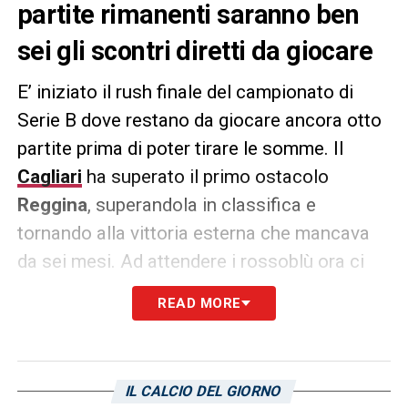
partite rimanenti saranno ben
sei gli scontri diretti da giocare
E’ iniziato il rush finale del campionato di
Serie B dove restano da giocare ancora otto
partite prima di poter tirare le somme. Il
Cagliari
ha superato il primo ostacolo
Reggina
, superandola in classifica e
tornando alla vittoria esterna che mancava
da sei mesi. Ad attendere i rossoblù ora ci
saranno ben altri sei scontri diretti che
READ MORE
diranno tantissimo sull’esito della stagione:
si inizia subito il 1 aprile in casa contro il
Sudtirol
, poi il Pisa il 10 aprile, il
Frosinone
il
IL CALCIO DEL GIORNO
15 aprile, il
Parma
il 22 aprile, la
Ternana
il