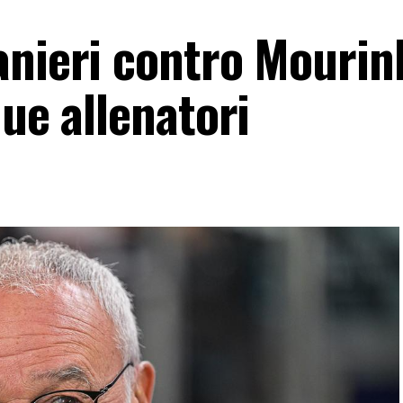
anieri contro Mourinh
due allenatori