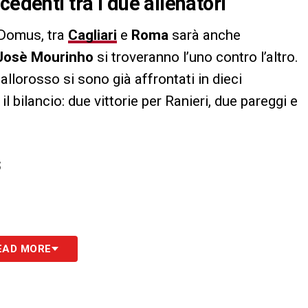
cedenti tra i due allenatori
 Domus, tra
Cagliari
e
Roma
sarà anche
Josè Mourinho
si troveranno l’uno contro l’altro.
iallorosso si sono già affrontati in dieci
l bilancio: due vittorie per Ranieri, due pareggi e
S
EAD MORE