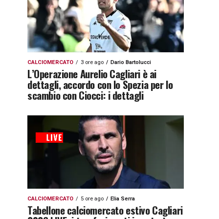
CALCIOMERCATO
3 ore ago
Dario Bartolucci
L’Operazione Aurelio Cagliari è ai
dettagli, accordo con lo Spezia per lo
scambio con Ciocci: i dettagli
CALCIOMERCATO
5 ore ago
Elia Serra
Tabellone calciomercato estivo Cagliari