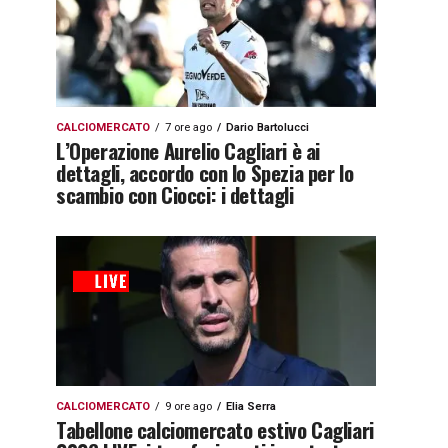
CALCIOMERCATO
7 ore ago
Dario Bartolucci
L’Operazione Aurelio Cagliari è ai
dettagli, accordo con lo Spezia per lo
scambio con Ciocci: i dettagli
CALCIOMERCATO
9 ore ago
Elia Serra
Tabellone calciomercato estivo Cagliari