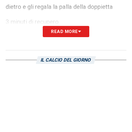
dietro e gli regala la palla della doppietta
3 minuti di recupero
READ MORE
88′ Giallo per gli ospiti – Ammonito il
neoentrato Vetkal
IL CALCIO DEL GIORNO
87′
Cambio giallorossi
– D’Alessio rileva il
compagno Pisilli
84′
Cambio rossoblù
– Fuori Del Pupo per
Conti, fuori anche Konate per Deriu
82′
Cambio ospiti
– Dentro Vetkal per e
Falasca per Oliveras