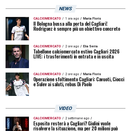
79′ Occasione Roma – Pagano spreca sulla
NEWS
grande imbucata di Cherubini, in netta
crescita negli ultimi minuti
CALCIOMERCATO
1 ora ago
Maria Floris
Il Bologna bussa alla porta del Cagliari!
Rodriguez è sempre più un obiettivo concreto
76′
Cambio padroni di casa
– Dentro Pulina
e fuori Belloni
CALCIOMERCATO
2 ore ago
Elia Serra
Tabellone calciomercato estivo Cagliari 2026
LIVE: i trasferimenti in entrata e in uscita
75′ Palomba si esibisce nell’ennesima uscita
cruciale ad eliminare le speranze di goal dei
CALCIOMERCATO
2 ore ago
Maria Floris
giallorossi
Operazione sfoltimento Cagliari: Cavuoti, Ciocci
e Sulev ai saluti, rebus Di Paolo
73′ Sull’errore in uscita di Sulis si scatena
una mischia al limite dell’area dalla quale ne
VIDEO
scaturisce un tiro forte ma centrale di
Pagano. Lolic para facilmente la conclusione
CALCIOMERCATO
2 settimane ago
Esposito resterà a Cagliari? Giulini vuole
risolvere la situazione, ma per 20 milioni può