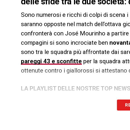
delle sfide tra le due società: 
Sono numerosi e ricchi di colpi di scena i
saranno opposte nel match dell’ottava gi
confronterà con José Mourinho a partire 
compagini si sono incrociate ben
novant
sono tra le squadra più affrontate dai sardi
pareggi 43 e sconfitte
per la squadra att
ottenute contro i giallorossi si attestano 
LA PLAYLIST DELLE NOSTRE TOP NEW
R