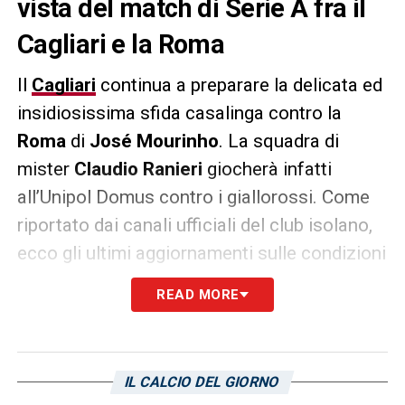
vista del match di Serie A fra il
Cagliari e la Roma
Il
Cagliari
continua a preparare la delicata ed
insidiosissima sfida casalinga contro la
Roma
di
José Mourinho
. La squadra di
mister
Claudio Ranieri
giocherà infatti
all’Unipol Domus contro i giallorossi. Come
riportato dai canali ufficiali del club isolano,
ecco gli ultimi aggiornamenti sulle condizioni
di
Jakub Jankto
. Assente dalla sconfitta
READ MORE
esterna contro il
Bologna
, c’è un cauto
ottimismo per il possibile recupero dell’ex
Sampdoria
. Jankto ha infatti svolto
IL CALCIO DEL GIORNO
l’allenamento odierno parzialmente in