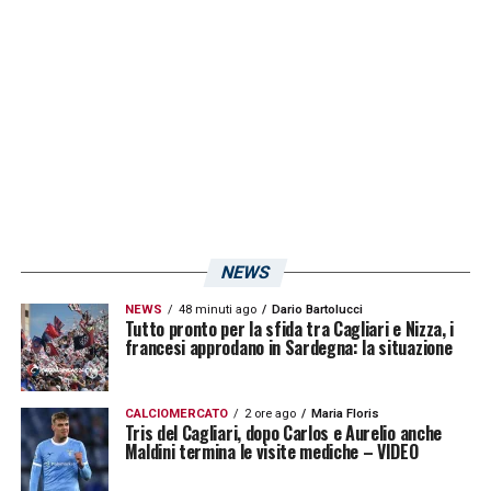
gruppo. Il Cagliari spera di poterlo avere a
disposizione quantomeno in panchina e
gettarlo nella mischia a gara in corso.
LA PLAYLIST DELLE NOSTRE TOP NEWS
NEWS
NEWS
48 minuti ago
Dario Bartolucci
Tutto pronto per la sfida tra Cagliari e Nizza, i
francesi approdano in Sardegna: la situazione
CALCIOMERCATO
2 ore ago
Maria Floris
Tris del Cagliari, dopo Carlos e Aurelio anche
Maldini termina le visite mediche – VIDEO