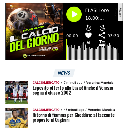
da
L’Unione Sarda
, nella giornata di oggi
potrebbe arriva il via libera per vedere Rog
allenarsi con il resto del gruppo. Nella
giornata di ieri, mercoledì 5 aprile, il croato si
è fermato sul finale per evitare
sovraccarichi.
LA PLAYLIST DELLE NOSTRE TOP NEWS
NEWS
CALCIOMERCATO
7 minuti ago
Veronica Mandala
Esposito offerto alla Lazio! Anche il Venezia
sogna il classe 2002
CALCIOMERCATO
43 minuti ago
Veronica Mandala
Ritorno di fiamma per Cheddira: attaccante
proposto al Cagliari