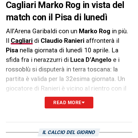
Cagliari Marko Rog in vista del
match con il Pisa di lunedì
All’Arena Garibaldi con un
Marko Rog
in più.
Il
Cagliari
di
Claudio Ranieri
affronterà il
Pisa
nella giornata di lunedì 10 aprile. La
sfida fra i nerazzurri di
Luca D’Angelo
e i
rossoblù si disputerà in terra toscana: la
partita è valida per la 32esima giornata. Un
giocatore di Ranieri è vicino al rientro con il
resto del gruppo. Si tratta di Rog: il
READ MORE
centrocampista croato è assente dai campi
della Serie B dallo scorso primo marzo, in
occasione della partita pareggiata all’Unipol
IL CALCIO DEL GIORNO
Domus contro il Genoa (0-0). Come riportato