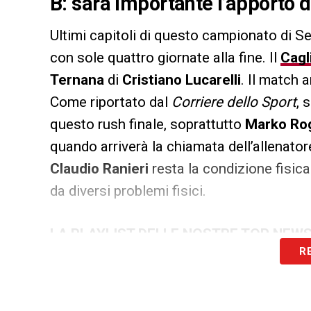
B: sarà importante l’apporto di
Ultimi capitoli di questo campionato di Ser
con sole quattro giornate alla fine. Il
Cagl
Ternana
di
Cristiano Lucarelli
. Il match 
Come riportato dal
Corriere dello Sport
, 
questo rush finale, soprattutto
Marko Ro
quando arriverà la chiamata dell’allenatore
Claudio Ranieri
resta la condizione fisic
da diversi problemi fisici.
LA PLAYLIST DELLE NOSTRE TOP NEW
R