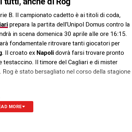
 tutti, anche di Rog
ie B. Il campionato cadetto è ai titoli di coda,
iari
prepara la partita dell’Unipol Domus contro la
andrà in scena domenica 30 aprile alle ore 16:15.
sarà fondamentale ritrovare tanti giocatori per
g
. Il croato ex
Napoli
dovrà farsi trovare pronto
 testaccino. Il timore del Cagliari e di mister
a. Rog è stato bersagliato nel corso della stagione
S
EAD MORE