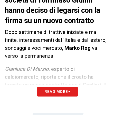
hanno deciso di legarsi con la
firma su un nuovo contratto
Dopo settimane di trattive iniziate e mai
finite, interessamenti dall’Italia e dall’estero,
sondaggi e voci mercato,
Marko Rog
va
verso la permanenza.
Gianluca Di Marzio
, esperto di
calciomercato, riporta che il croato ha
firmato un nuovo contratto con il
Cagliari
. Il
READ MORE
giocatore ha sposato la missione risalita del
club sardo.