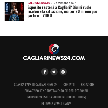
CALCIOMERCATO
2 settimane ago
Esposito resterà a Cagliari? Giulini vuole
risolvere la situazione, ma per 20 milioni può
partire – VIDEO
SCARICA L’APP DI CAGLIARI NEWS 24
CONTATTI
REDAZIONE
PRIVACY POLICY E TRATTAMENTO DEI DATI PERSONALI
INFORMATIVA ESTESA SUI COOKIE (COOKIE POLICY)
NETWORK SPORT REVIEW