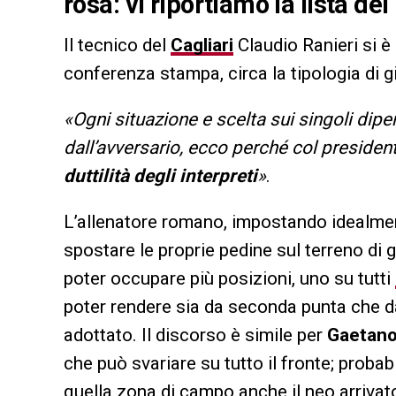
rosa: vi riportiamo la lista de
Il tecnico del
Cagliari
Claudio Ranieri si è
conferenza stampa, circa la tipologia di g
«Ogni situazione e scelta sui singoli dipe
dall’avversario, ecco perché col president
duttilità degli interpreti
»
.
L’allenatore romano, impostando idealment
spostare le proprie pedine sul terreno di 
poter occupare più posizioni, uno su tutti
poter rendere sia da seconda punta che da 
adottato. Il discorso è simile per
Gaetano
che può svariare su tutto il fronte; probab
quella zona di campo anche il neo arrivat