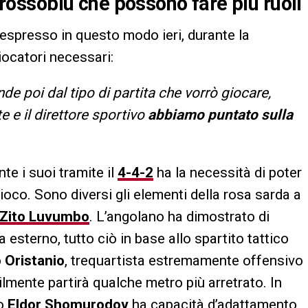
i rossoblù che possono fare più ruoli
 espresso in questo modo ieri, durante la
iocatori necessari:
nde poi dal tipo di partita che vorrò giocare,
e e il direttore sportivo
abbiamo puntato sulla
e i suoi tramite il
4-4-2
ha la necessità di poter
gioco. Sono diversi gli elementi della rosa sarda a
Zito Luvumbo
. L’angolano ha dimostrato di
esterno, tutto ciò in base allo spartito tattico
 Oristanio
, trequartista estremamente offensivo
ilmente partirà qualche metro più arretrato. In
o
Eldor Shomurodov
ha capacità d’adattamento