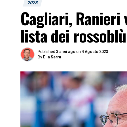
2023
Cagliari, Ranieri 
lista dei rossobl
Published
3 anni ago
on
4 Agosto 2023
By
Elia Serra