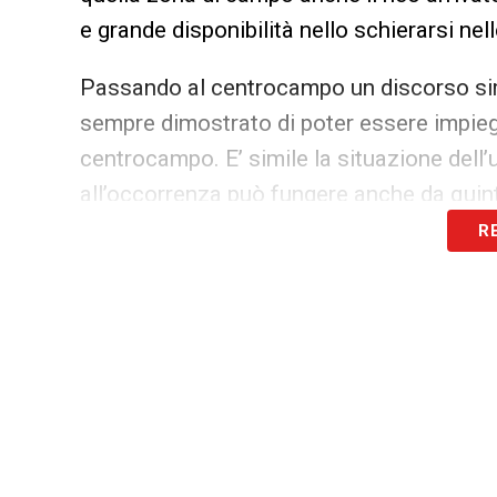
e grande disponibilità nello schierarsi ne
Passando al centrocampo un discorso simi
sempre dimostrato di poter essere impie
centrocampo. E’ simile la situazione dell
all’occorrenza può fungere anche da quint
R
Un capitolo a parte lo meritano
Nunzio Le
centrocampisti (il primo più interno, il 
disposizione di Sir Claudio tra trequarti 
messo a disposizione del tecnico ove più 
Passando alla difesa vi sono tanti punti di
Sampdoria
Tommaso Augello
, i quali p
esterni di centrocampo. Il brasiliano, es