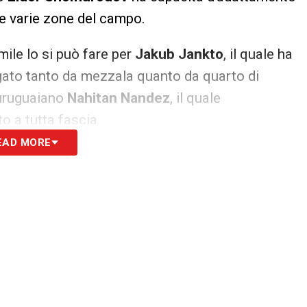
lle varie zone del campo.
le lo si può fare per
Jakub Jankto
, il quale ha
gato tanto da mezzala quanto da quarto di
’uruguaiano
Nahitan Nandez
, il quale
o a tutta fascia.
EAD MORE
lla
e
Christos Kourfalidis
, i quali sarebbero dei
secondo da mezzala) ma si stanno mettendo a
ed esterni. In modo similare
Nicolas Viola
si è
vi è necessità.
 contatto tra i casi di
Paulo Azzi
e dell’ex
ossono giocare tanto come terzini quanto come
sendo stato attaccante, può fare anche l’ala come