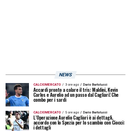
la posizione di
Gaston Pereiro
, chiuso dai
due compagni, che potrebbe dunque lasciare
il Cagliari in questa sessione di mercato. Lo
riporta L’Unione Sarda.
LA PLAYLIST DELLE NOSTRE TOP NEWS
NEWS
CALCIOMERCATO
3 ore ago
Dario Bartolucci
Accardi pronto a calare il tris: Maldini, Kevin
Carlos e Aurelio ad un passo dal Cagliari! Che
combo per i sardi
CALCIOMERCATO
5 ore ago
Dario Bartolucci
L’Operazione Aurelio Cagliari è ai dettagli,
accordo con lo Spezia per lo scambio con Ciocci:
i dettagli