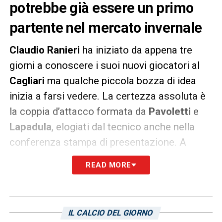
potrebbe già essere un primo
partente nel mercato invernale
Claudio Ranieri
ha iniziato da appena tre
giorni a conoscere i suoi nuovi giocatori al
Cagliari
ma qualche piccola bozza di idea
inizia a farsi vedere. La certezza assoluta è
la coppia d’attacco formata da
Pavoletti
e
Lapadula
, elogiati dal tecnico anche nella
conferenza stampa di presentazione. A
seguire si sta mettendo in luce
Pippo Falco
,
READ MORE
dopo aver concluso in crescendo il 2022 sta
dando ottimi segnali a Ranieri che nel
frattempo nello stesso ruolo attende il
IL CALCIO DEL GIORNO
recupero di
Mancosu
. Logica conseguenza