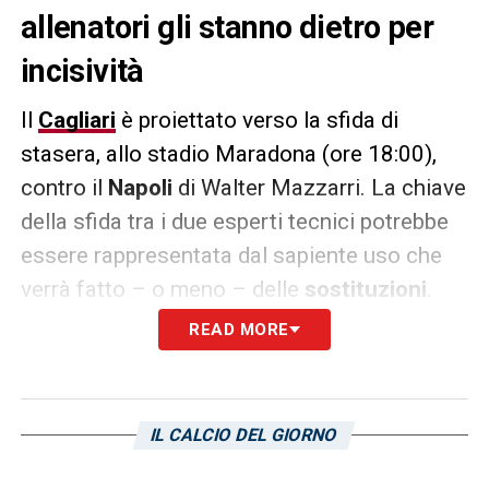
allenatori gli stanno dietro per
incisività
Il
Cagliari
è proiettato verso la sfida di
stasera, allo stadio Maradona (ore 18:00),
contro il
Napoli
di Walter Mazzarri. La chiave
della sfida tra i due esperti tecnici potrebbe
essere rappresentata dal sapiente uso che
verrà fatto – o meno – delle
sostituzioni
.
READ MORE
In questa specifica, riporta l’edizione odierna
de
La Gazzetta dello Sport
Claudio Ranieri è
il re dei tecnici italiani
. I suoi cambi sono
IL CALCIO DEL GIORNO
sempre incisivi, il tutto al punto che ha
trovato fin quì ben sette gol facendo un