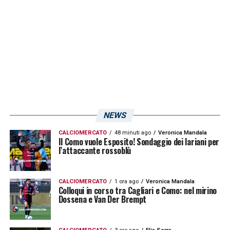
cambio! Nel campionato di
Serie A 2023-
2024
solo due allenatori gli stanno dietro per
incisività da questo punto di vista, si tratta di
Roberto D’Aversa
del Lecce e del suo amico
José Mourinho
della Roma – i quali l’hanno
eguagliato!
NEWS
LA PLAYLIST DELLE NOSTRE TOP NEWS
CALCIOMERCATO
48 minuti ago
Veronica Mandala
Il Como vuole Esposito! Sondaggio dei lariani per
l’attaccante rossoblù
CALCIOMERCATO
1 ora ago
Veronica Mandala
Colloqui in corso tra Cagliari e Como: nel mirino
Dossena e Van Der Brempt