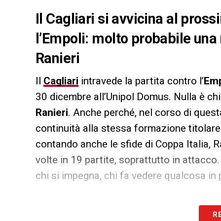
Il Cagliari si avvicina al pro
l’Empoli: molto probabile una
Ranieri
Il
Cagliari
intravede la partita contro l’
Emp
30 dicembre all’Unipol Domus. Nulla è ch
Ranieri
. Anche perché, nel corso di quest
continuità alla stessa formazione titolare
contando anche le sfide di Coppa Italia, 
volte in 19 partite, soprattutto in attacco
chi si impegna, chi fa vedere qualcosa in 
LA PLAYLIST DELLE NOSTRE TOP NEW
R