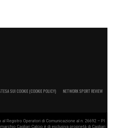
STESA SUI COOKIE (COOKIE POLICY)
NETWORK SPORT REVIEW
o al Registro Operatori di Comunicazione al n. 26692 – PI
marchio Cagliari Calcio è di esclusiva proprietà di Cagliari