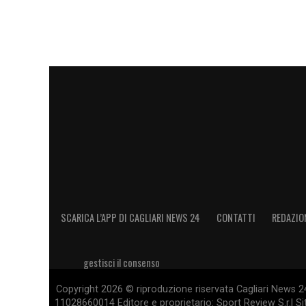
SCARICA L’APP DI CAGLIARI NEWS 24
CONTATTI
REDAZIO
gestisci il consenso
Copyright 2026 © riproduzione riservata Cagliari News 24
11028660014 Editore e proprietario: Sport Review S.r.l Sito