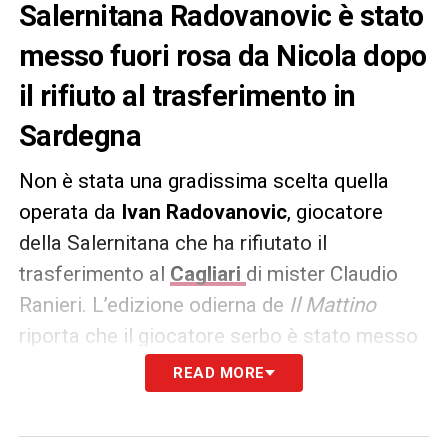
Salernitana Radovanovic è stato
messo fuori rosa da Nicola dopo
il rifiuto al trasferimento in
Sardegna
Non è stata una gradissima scelta quella
operata da
Ivan Radovanovic
, giocatore
della Salernitana che ha rifiutato il
trasferimento al
Cagliari
di mister Claudio
Ranieri. L’edizione odierna de
Il Mattino
riporta che il giocatore serbo è stato messo
fuori rosa dal suo allenatore dal momento
READ MORE
che, con un contratto in scadenza questa
estate, non rientra più nei piani del club del