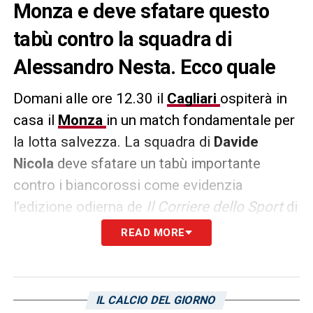
Monza e deve sfatare questo
tabù contro la squadra di
Alessandro Nesta. Ecco quale
Domani alle ore 12.30 il
Cagliari
ospiterà in
casa il
Monza
in un match fondamentale per
la lotta salvezza. La squadra di
Davide
Nicola
deve sfatare un tabù importante
contro i biancorossi come evidenzia
l’edizione odierna de
Il Corriere dello Sport
di
Bologna, ovvero la difficoltà a segnare.
READ MORE
Stando al
CorSport
infatti, sono 14 su 29 le
gare senza reti all’attivo e i numeri in attacco
sono impietosi con 28 gol realizzati, 44
IL CALCIO DEL GIORNO