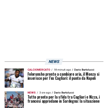
subiti e un saldo negativo di -16. Solo
Monza
,
Venezia
,
Empoli
e
Lecce
hanno
fatto peggio, sottolinea ancora il quotidiano
sportivo.
LA PLAYLIST DELLE NOSTRE TOP NEWS
NEWS
CALCIOMERCATO
18 minuti ago
Dario Bartolucci
Folorunsho pronto a cambiare aria, il Monza si
inserisce per l’ex Cagliari: il punto da Napoli
NEWS
3 ore ago
Dario Bartolucci
Tutto pronto per la sfida tra Cagliari e Nizza, i
francesi approdano in Sardegna: la situazione