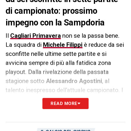
di campionato: prossimo
impegno con la Sampdoria
Il
Cagliari Primavera
non se la passa bene.
La squadra di
Michele Filippi
è reduce da sei
sconfitte nelle ultime sette partite e si
avvicina sempre di più alla fatidica zona
playout. Dalla rivelazione della passata
stagione sotto
Alessandro Agostini
, al
talento inespresso dell’attuale campionato. I
giovani rossoblù tornano in campo a partire
READ MORE
dal prossimo turno, al termine della sosta. Si
giocherà in casa della
Sampdoria
, sabato
primo aprile, alle ore 15.