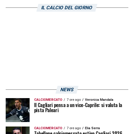
pareggio; 9 i gol segnati e 10 le reti
IL CALCIO DEL GIORNO
incassate.
LA PLAYLIST DELLE NOSTRE TOP NEWS
NEWS
CALCIOMERCATO
7 ore ago
Veronica Mandala
Il Cagliari pensa a un vice-Caprile: si valuta la
pista Paleari
CALCIOMERCATO
7 ore ago
Elia Serra
Tabellone calciomercato estivo Cagliari 2026