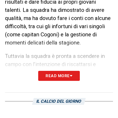
risultati e dare fiducia ai propri giovani
talenti. La squadra ha dimostrato di avere
qualità, ma ha dovuto fare i conti con alcune
difficoltà, tra cui gli infortuni di vari singoli
(come capitan Cogoni) e la gestione di
momenti delicati della stagione.
Tuttavia la squadra è pronta a scendere in
campo con l’intenzione di riscattarsi e
dimostrare di poter competere ai massimi
READ MORE
livelli. I tifosi rossoblù si augurano una
prestazione di carattere, che possa far
dimenticare i risultati precedenti e regalare
IL CALCIO DEL GIORNO
nuovi stimoli alla squadra per affrontare con
fiducia il resto del campionato.