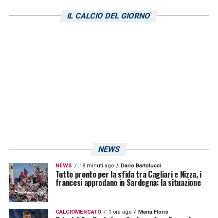
solito martello: il percorso non è finito, inizia
IL CALCIO DEL GIORNO
ora! Il prossimo obiettivo è la Juventus in
campionato, giochiamo domenica ad
Assemini alle 13».
LA PLAYLIST DELLE NOSTRE TOP NEWS
NEWS
NEWS
18 minuti ago
Dario Bartolucci
Tutto pronto per la sfida tra Cagliari e Nizza, i
francesi approdano in Sardegna: la situazione
CALCIOMERCATO
1 ora ago
Maria Floris