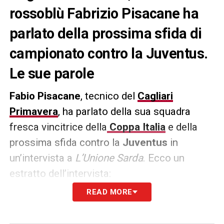
rossoblù Fabrizio Pisacane ha
parlato della prossima sfida di
campionato contro la Juventus.
Le sue parole
Fabio Pisacane
, tecnico del
Cagliari
Primavera
, ha parlato della sua squadra
fresca vincitrice della
Coppa Italia
e della
prossima sfida contro la
Juventus
in
un’intervista a
L’Unione Sarda
. Ecco un
estratto dell’intervista:
READ MORE
JUVENTUS –
«Testa alla Juventus anche se
sono cosciente del fatto che passerò per il