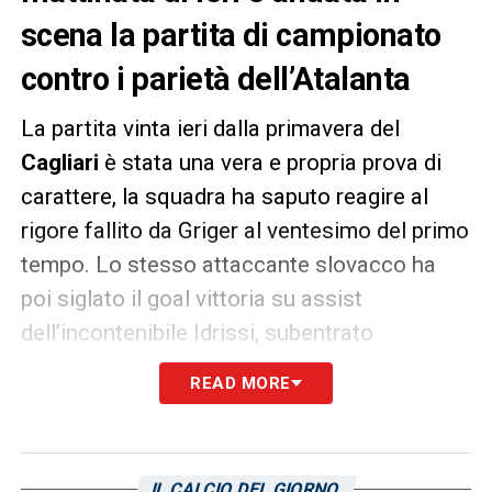
scena la partita di campionato
contro i parietà dell’Atalanta
La partita vinta ieri dalla primavera del
Cagliari
è stata una vera e propria prova di
carattere, la squadra ha saputo reagire al
rigore fallito da Griger al ventesimo del primo
tempo. Lo stesso attaccante slovacco ha
poi siglato il goal vittoria su assist
dell’incontenibile Idrissi, subentrato
all’acciaccato Sulis sul calare del primo
READ MORE
tempo. Cade quindi l’
Atalanta
ad
Asseminello – sotto lo sguardo di mister
Ranieri – ed i sardi così si possono portare a
IL CALCIO DEL GIORNO