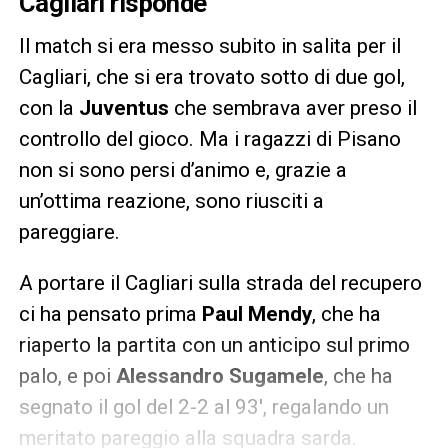
Cagliari risponde
Il match si era messo subito in salita per il
Cagliari, che si era trovato sotto di due gol,
con la
Juventus
che sembrava aver preso il
controllo del gioco. Ma i ragazzi di Pisano
non si sono persi d’animo e, grazie a
un’ottima reazione, sono riusciti a
pareggiare.
A portare il Cagliari sulla strada del recupero
ci ha pensato prima
Paul Mendy
, che ha
riaperto la partita con un anticipo sul primo
palo, e poi
Alessandro Sugamele
, che ha
segnato il gol del 2-2 al 93′, regalando un
meritato pareggio alla squadra sarda.