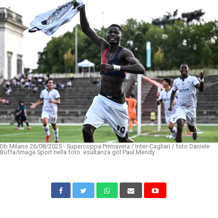
Db Milano 26/08/2025 - Supercoppa Primavera / Inter-Cagliari / foto Daniele
Buffa/Image Sport nella foto: esultanza gol Paul Mendy