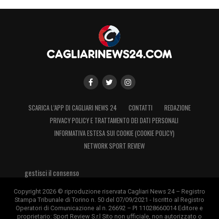
SCARICA L’APP DI CAGLIARI NEWS 24
CONTATTI
REDAZIONE
PRIVACY POLICY E TRATTAMENTO DEI DATI PERSONALI
INFORMATIVA ESTESA SUI COOKIE (COOKIE POLICY)
NETWORK SPORT REVIEW
gestisci il consenso
Copyright 2026 © riproduzione riservata Cagliari News 24 – Registro
Stampa Tribunale di Torino n. 50 del 07/09/2021 - Iscritto al Registro
Operatori di Comunicazione al n. 26692 – PI 11028660014 Editore e
proprietario: Sport Review S.r.l Sito non ufficiale, non autorizzato o