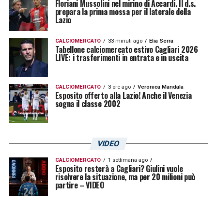
Floriani Mussolini nel mirino di Accardi. Il d.s.
prepara la prima mossa per il laterale della
per la salvezza, anche in una partita
Lazio
difficile contro una delle formazioni più
temibili del campionato Primavera 1.
CALCIOMERCATO
33 minuti ago
Elia Serra
Tabellone calciomercato estivo Cagliari 2026
LIVE: i trasferimenti in entrata e in uscita
Ultimissime Cagliari LIVE: i voti dei
quotidiani sportivi, la moviola degli episodi
CALCIOMERCATO
3 ore ago
Veronica Mandala
Esposito offerto alla Lazio! Anche il Venezia
sogna il classe 2002
VIDEO
CALCIOMERCATO
1 settimana ago
Esposito resterà a Cagliari? Giulini vuole
risolvere la situazione, ma per 20 milioni può
partire – VIDEO