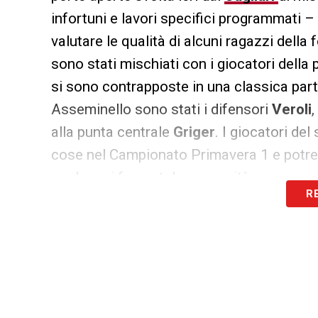
infortuni e lavori specifici programmati
valutare le qualità di alcuni ragazzi dell
sono stati mischiati con i giocatori della
si sono contrapposte in una classica parti
Asseminello sono stati i difensori
Veroli
,
alla punta centrale
Griger
. I giocatori de
cose nel Campionato Primavera 1 e potre
qualora vi fosse tale necessità.
R
LA PLAYLIST DELLE NOSTRE TOP NEW