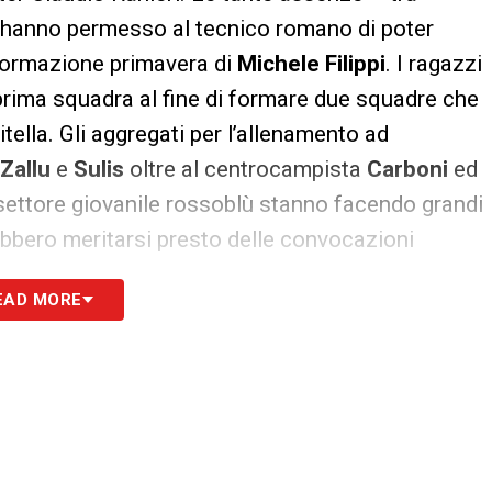
 – hanno permesso al tecnico romano di poter
a formazione primavera di
Michele Filippi
. I ragazzi
 prima squadra al fine di formare due squadre che
tella. Gli aggregati per l’allenamento ad
Zallu
e
Sulis
oltre al centrocampista
Carboni
ed
l settore giovanile rossoblù stanno facendo grandi
bbero meritarsi presto delle convocazioni
EAD MORE
S