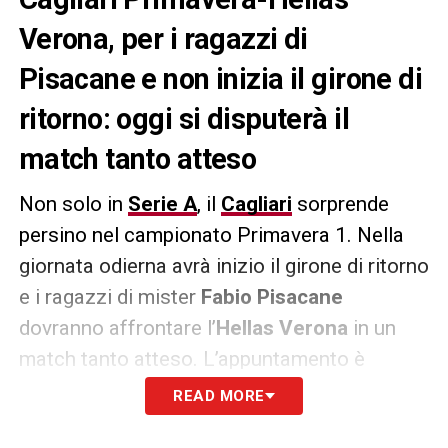
Verona, per i ragazzi di
Pisacane e non inizia il girone di
ritorno: oggi si disputerà il
match tanto atteso
Non solo in
Serie A
, il
Cagliari
sorprende
persino nel campionato Primavera 1. Nella
giornata odierna avrà inizio il girone di ritorno
e i ragazzi di mister
Fabio Pisacane
dovranno affrontare l’
Hellas Verona
in un
match tanto atteso. L’appuntamento è
previsto alle ore 13:00 al
Crai Sport Center
di
READ MORE
Assemini. I rossoblù proveranno ad