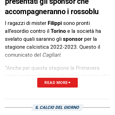
presentati gli sponsor che
accompagneranno i rossoblu
I ragazzi di mister
Filippi
sono pronti
all’esordio contro il
Torino
e la società ha
svelato quali saranno gli
sponsor
per la
stagione calcistica 2022-2023. Questo il
comunicato del
Cagliari
:
“Anche per questa stagione la Primavera
potrà contare sul supporto degli sponsor che
READ MORE
ormai da anni scendono in campo al fianco
dei ragazzi. Confermate le partnership con
L’Orto di Eleonora e Centro Cash,
rispettivamente first e second sponsor. Per
IL CALCIO DEL GIORNO