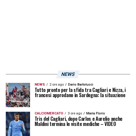
entrambe le aziende – eccellenze isolane nel
mercato ortofrutticolo e in quello della
grande distribuzione – spazio sul front della
maglia. Rinnovato anche l’accordo con Dreav
Group: l’impresa edile, tra le più importanti
della città, sarà ancora il back sponsor della
squadra.”
NEWS
LA PLAYLIST DELLE NOSTRE TOP NEWS
NEWS
2 ore ago
Dario Bartolucci
Tutto pronto per la sfida tra Cagliari e Nizza, i
francesi approdano in Sardegna: la situazione
CALCIOMERCATO
3 ore ago
Maria Floris
Tris del Cagliari, dopo Carlos e Aurelio anche
Maldini termina le visite mediche – VIDEO