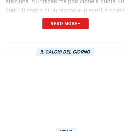
staziona in undicesima posizione a quota 20
punti. Il sogno di un ritorno ai playoff è vicino
e il Cagliari vuole crederci anche quest’anno.
READ MORE
LA PLAYLIST DELLE NOSTRE TOP NEWS
IL CALCIO DEL GIORNO