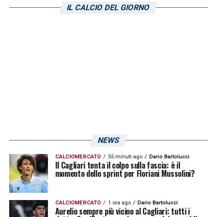
IL CALCIO DEL GIORNO
5a giornata: Sassuolo-Cagliari 20/09/2025
6a giornata: Cagliari-Genoa 27/09/2025
7a giornata: Cagliari-Torino 04/10/2025
8a giornata: Roma-Cagliari 18/10/2025
9a giornata: Cagliari-Verona 25/10/2025
NEWS
10a giornata: Cesena-Cagliari 01/11/2025
CALCIOMERCATO
55 minuti ago
Dario Bartolucci
Il Cagliari tenta il colpo sulla fascia: è il
11a giornata: Cagliari-Bologna 08/11/2025
momento dello sprint per Floriani Mussolini?
12a giornata: Lecce-Cagliari 22/11/2025
CALCIOMERCATO
1 ora ago
Dario Bartolucci
Aurelio sempre più vicino al Cagliari: tutti i
13a giornata: Cagliari-Juventus 29/11/2025