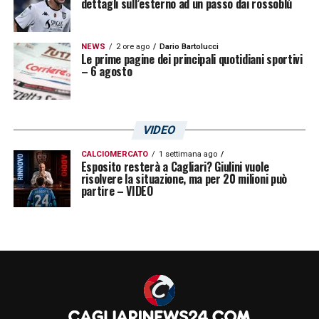
dettagli sull’esterno ad un passo dai rossoblù
14a giornata: Cremonese-Cagliari
NEWS
2 ore ago
Dario Bartolucci
06/12/2025
Le prime pagine dei principali quotidiani sportivi
– 6 agosto
15a giornata: Inter-Cagliari 13/12/2025
16a giornata: Cagliari-Atalanta 17/12/2025
VIDEO
CALCIOMERCATO
1 settimana ago
17a giornata: Fiorentina-Cagliari 20/12/2025
Esposito resterà a Cagliari? Giulini vuole
risolvere la situazione, ma per 20 milioni può
partire – VIDEO
18a giornata: Cagliari-Frosinone 01/01/2026
19a giornata: Parma-Cagliari 10/01/2026
20a giornata: Cagliari-Roma 17/01/2026
21a giornata: Verona-Cagliari 21/01/2026