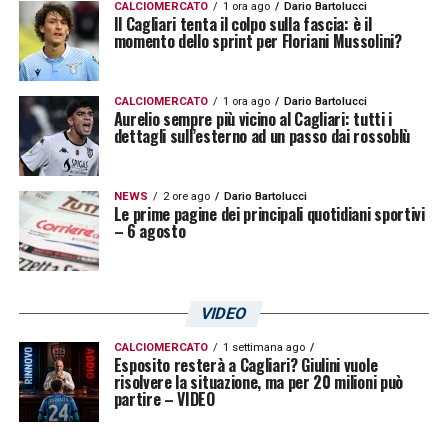
CALCIOMERCATO
1 ora ago
Dario Bartolucci
LA PLAYLIST DELLE NOSTRE TOP NEWS
Il Cagliari tenta il colpo sulla fascia: è il
momento dello sprint per Floriani Mussolini?
CALCIOMERCATO
1 ora ago
Dario Bartolucci
Aurelio sempre più vicino al Cagliari: tutti i
dettagli sull’esterno ad un passo dai rossoblù
NEWS
2 ore ago
Dario Bartolucci
Le prime pagine dei principali quotidiani sportivi
– 6 agosto
VIDEO
CALCIOMERCATO
1 settimana ago
Esposito resterà a Cagliari? Giulini vuole
risolvere la situazione, ma per 20 milioni può
partire – VIDEO