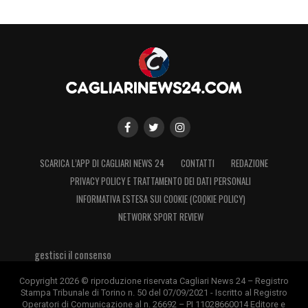
SCARICA L’APP DI CAGLIARI NEWS 24
CONTATTI
REDAZIONE
PRIVACY POLICY E TRATTAMENTO DEI DATI PERSONALI
INFORMATIVA ESTESA SUI COOKIE (COOKIE POLICY)
NETWORK SPORT REVIEW
gestisci il consenso
Copyright 2026 © riproduzione riservata Cagliari News 24 – Registro
Stampa Tribunale di Torino n. 50 del 07/09/2021 - Iscritto al Registro
Operatori di Comunicazione al n. 26692 – PI 11028660014 Editore e