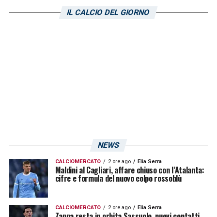
località di Isili. La Primavera rossoblù
IL CALCIO DEL GIORNO
intravede l’inizio del nuovo corso con mister
Pisacane al timone di uno nuovissima
squadra.
LA PLAYLIST DELLE NOSTRE TOP NEWS
NEWS
CALCIOMERCATO
2 ore ago
Elia Serra
Maldini al Cagliari, affare chiuso con l’Atalanta:
cifre e formula del nuovo colpo rossoblù
CALCIOMERCATO
2 ore ago
Elia Serra
Zappa resta in orbita Sassuolo, nuovi contatti