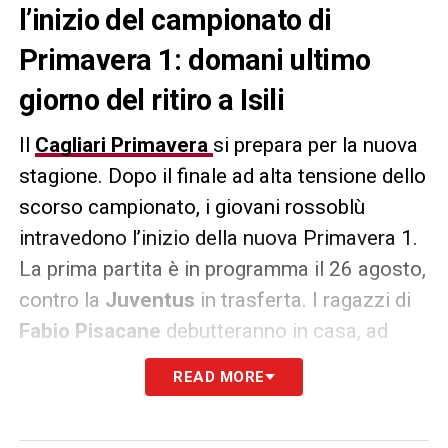
l’inizio del campionato di
Primavera 1: domani ultimo
giorno del ritiro a Isili
Il
Cagliari
Primavera
si prepara per la nuova
stagione. Dopo il finale ad alta tensione dello
scorso campionato, i giovani rossoblù
intravedono l’inizio della nuova Primavera 1.
La prima partita è in programma il 26 agosto,
contro la
Juventus
in trasferta. I ragazzi di
Fabio Pisacane
debutteranno in casa, ad
Asseminello, contro l’
Inter
. Nella giornata di
READ MORE
domani ci sarà l’ultimo giorno del ritiro che i
giovani rossoblù stanno svolgendo nella